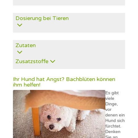
Dosierung bei Tieren
Zutaten
Zusatzstoffe
Ihr Hund hat Angst? Bachblüten können
ihm helfen!
Es gibt
viele
Dinge,
vor
denen ein
Hund sich
fürchtet.
Denken
Sie an