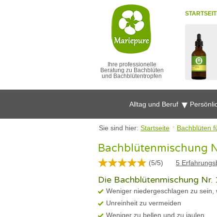
STARTSEIT
Ihre professionelle
Beratung zu Bachblüten
und Bachblütentropfen
Alltag und Beruf
Persönli
Sie sind hier:
Startseite
Bachblüten f
Bachblütenmischung Nr
(
5
/
5
)
5
Erfahrungsb
Die Bachblütenmischung Nr. 1
Weniger niedergeschlagen zu sein, w
Unreinheit zu vermeiden
Weniger zu bellen und zu jaulen