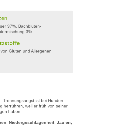
ten
ser 97%, Bachblüten-
utermischung 3%
tzstoffe
 von Gluten und Allergenen
n. Trennungsangst ist bei Hunden
 herrühren, weil er früh von seiner
ngen haben.
eren, Niedergeschlagenheit, Jaulen,