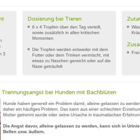
ht
Dosierung bei Tieren
Zuta
6 x 4 Tropfen über den Tag verteilt,
Was
sowie zusätzlich in allen kritischen
Krä
Momenten
n
Zusa
n
Die Tropfen werden entweder mit dem
Frei
h 3
Futter oder dem Trinken vermischt, mit
etwas zu Naschen gereicht oder auf die
Nase geträufelt
 Trennungsangst bei Hunden mit Bachblüten
Hunde haben generell ein Problem damit, alleine gelassen zu werde
daher ein häufiges Problem. Das kann aus einer schlechten Erziehung
Mutter getrennt wurde oder seine Ursache in traumatischen Erfahru
Die Angst davor, alleine gelassen zu werden, kann sich in Urini
Bellen usw. äußern.