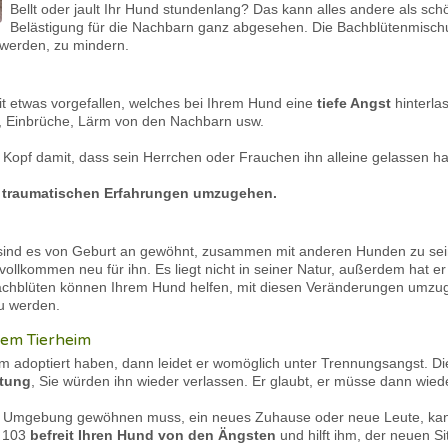
Bellt oder jault Ihr Hund stundenlang? Das kann alles andere als sch
Belästigung für die Nachbarn ganz abgesehen. Die Bachblütenmisch
 werden, zu mindern.
it etwas vorgefallen, welches bei Ihrem Hund eine
tiefe Angst
hinterla
, Einbrüche, Lärm von den Nachbarn usw.
 Kopf damit, dass sein Herrchen oder Frauchen ihn alleine gelassen ha
n traumatischen Erfahrungen umzugehen.
 sind es von Geburt an gewöhnt, zusammen mit anderen Hunden zu se
 vollkommen neu für ihn. Es liegt nicht in seiner Natur, außerdem hat er 
Bachblüten können Ihrem Hund helfen, mit diesen Veränderungen umzu
 zu werden.
dem Tierheim
adoptiert haben, dann leidet er womöglich unter Trennungsangst. Die
tung
, Sie würden ihn wieder verlassen. Er glaubt, er müsse dann wiede
e Umgebung gewöhnen muss, ein neues Zuhause oder neue Leute, kann
. 103
befreit Ihren Hund von den Ängsten
und hilft ihm, der neuen S