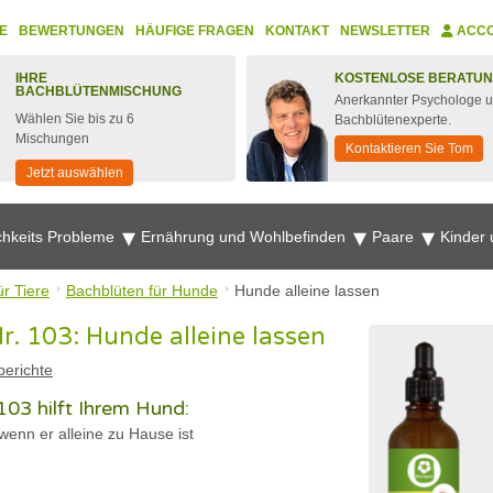
E
BEWERTUNGEN
HÄUFIGE FRAGEN
KONTAKT
NEWSLETTER
ACC
IHRE
KOSTENLOSE BERATU
BACHBLÜTENMISCHUNG
Anerkannter Psychologe 
Wählen Sie bis zu 6
Bachblütenexperte.
Mischungen
Kontaktieren Sie Tom
Jetzt auswählen
chkeits Probleme
Ernährung und Wohlbefinden
Paare
Kinder
ür Tiere
Bachblüten für Hunde
Hunde alleine lassen
. 103: Hunde alleine lassen
erichte
03 hilft Ihrem Hund:
enn er alleine zu Hause ist