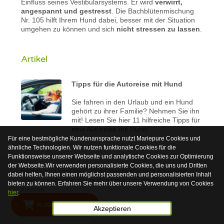
Einfluss seines Vestibularsystems. Er wird
verwirrt,
angespannt und gestresst
. Die Bachblütenmischung
Nr. 105 hilft Ihrem Hund dabei, besser mit der Situation
umgehen zu können und sich
nicht stressen zu lassen
.
Artikel
Tipps für die Autoreise mit Hund
Sie fahren in den Urlaub und ein Hund
gehört zu ihrer Familie? Nehmen Sie ihn
mit! Lesen Sie hier 11 hilfreiche Tipps für
eine Autoreise mit Hund!
Für eine bestmögliche Kundenansprache nutzt Mariepure Cookies und
ähnliche Technologien. Wir nutzen funktionale Cookies für die
Funktionsweise unserer Webseite und analytische Cookies zur Optimierung
der Webseite.Wir verwenden personalisierte Cookies, die uns und Dritten
Bachblüten sind kein Medikament sondern harmlose
dabei helfen, Ihnen einen möglichst passenden und personalisierten Inhalt
Pflanzenextrakte, die man nimmt, um die Gesundheit zu
bieten zu können. Erfahren Sie mehr über unsere Verwendung von Cookies
stärken.
hier
.
In den Warenkorb
© 2026 Mariepure - Webdesign
Publi4u
Akzeptieren