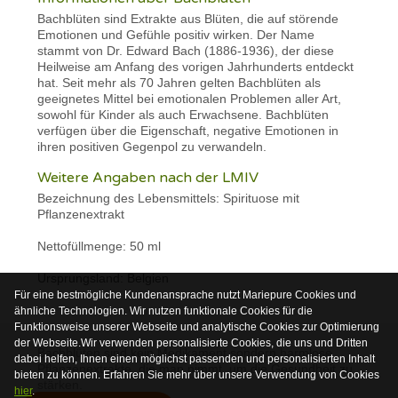
Bachblüten sind Extrakte aus Blüten, die auf störende
Emotionen und Gefühle positiv wirken. Der Name
stammt von Dr. Edward Bach (1886-1936), der diese
Heilweise am Anfang des vorigen Jahrhunderts entdeckt
hat. Seit mehr als 70 Jahren gelten Bachblüten als
geeignetes Mittel bei emotionalen Problemen aller Art,
sowohl für Kinder als auch Erwachsene. Bachblüten
verfügen über die Eigenschaft, negative Emotionen in
ihren positiven Gegenpol zu verwandeln.
Weitere Angaben nach der LMIV
Bezeichnung des Lebensmittels: Spirituose mit
Pflanzenextrakt
Nettofüllmenge: 50 ml
Ursprungsland: Belgien
Für eine bestmögliche Kundenansprache nutzt Mariepure Cookies und
ähnliche Technologien. Wir nutzen funktionale Cookies für die
Funktionsweise unserer Webseite und analytische Cookies zur Optimierung
der Webseite.Wir verwenden personalisierte Cookies, die uns und Dritten
Bachblüten sind kein Medikament sondern harmlose
dabei helfen, Ihnen einen möglichst passenden und personalisierten Inhalt
Pflanzenextrakte, die man nimmt, um die Gesundheit zu
bieten zu können. Erfahren Sie mehr über unsere Verwendung von Cookies
stärken.
hier
.