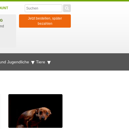
OUNT
Jetzt bestellen, später
NG
bezahlen
und
 und Jugendliche
Tiere