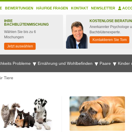
E
BEWERTUNGEN
HÄUFIGE FRAGEN
KONTAKT
NEWSLETTER
ACC
IHRE
KOSTENLOSE BERATU
BACHBLÜTENMISCHUNG
Anerkannter Psychologe 
Wählen Sie bis zu 6
Bachblütenexperte.
Mischungen
Kontaktieren Sie Tom
Jetzt auswählen
chkeits Probleme
Ernährung und Wohlbefinden
Paare
Kinder
ür Tiere