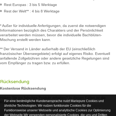
Rest Europas : 3 bis 5 Werktage
Rest der Welt** : 4 bis 8 Werktage
* Außer für individuelle Anfertigungen, da zuerst die notwendigen
Informationen bezüglich des Charakters und der Persönlichkeit
verarbeitet werden müssen, bevor die individuelle Bachblüten-
Mischung erstellt werden kann.
** Der Versand in Länder außerhalb der EU (einschließlich
französischer Überseegebiete) erfolgt auf eigenes Risiko. Eventuell
anfallende Zollgebühren oder andere gesetzliche Regelungen sind
vom Empfänger zu tragen bzw. zu erfüllen.
Rücksendung
Kostenlose Rücksendung
Haben Sie ein falsches Produkt erhalten? In diesen Fällen ist die
Für eine bestmögliche Kundenansprache nutzt Mariepure Cookies und
Rücksendung kostenlos.
ähnliche Technologien. Wir nutzen funktionale Cookies für die
Funktionsweise unserer Webseite und analytische Cookies zur Optimierung
der Webseite.Wir verwenden personalisierte Cookies, die uns und Dritten