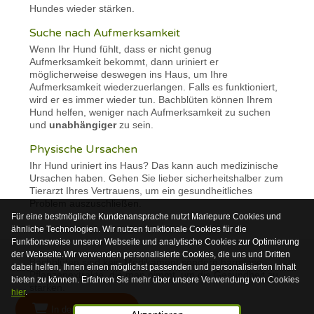
Hundes wieder stärken.
Suche nach Aufmerksamkeit
Wenn Ihr Hund fühlt, dass er nicht genug
Aufmerksamkeit bekommt, dann uriniert er
möglicherweise deswegen ins Haus, um Ihre
Aufmerksamkeit wiederzuerlangen. Falls es funktioniert,
wird er es immer wieder tun. Bachblüten können Ihrem
Hund helfen, weniger nach Aufmerksamkeit zu suchen
und
unabhängiger
zu sein.
Physische Ursachen
Ihr Hund uriniert ins Haus? Das kann auch medizinische
Ursachen haben. Gehen Sie lieber sicherheitshalber zum
Tierarzt Ihres Vertrauens, um ein gesundheitliches
Problem auszuschließen.
Für eine bestmögliche Kundenansprache nutzt Mariepure Cookies und
ähnliche Technologien. Wir nutzen funktionale Cookies für die
Funktionsweise unserer Webseite und analytische Cookies zur Optimierung
der Webseite.Wir verwenden personalisierte Cookies, die uns und Dritten
Bachblüten sind kein Medikament sondern harmlose
dabei helfen, Ihnen einen möglichst passenden und personalisierten Inhalt
Pflanzenextrakte, die man nimmt, um die Gesundheit zu
bieten zu können. Erfahren Sie mehr über unsere Verwendung von Cookies
stärken.
hier
.
In den Warenkorb
© 2026 Mariepure - Webdesign
Publi4u