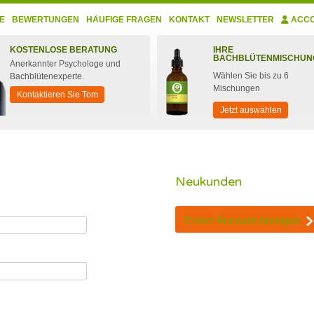
E
BEWERTUNGEN
HÄUFIGE FRAGEN
KONTAKT
NEWSLETTER
ACC
KOSTENLOSE BERATUNG
IHRE
BACHBLÜTENMISCHUN
Anerkannter Psychologe und
Wählen Sie bis zu 6
Bachblütenexperte.
Mischungen
Kontaktieren Sie Tom
Jetzt auswählen
Neukunden
Einen Account anlegen