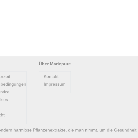
Über Mariepure
erzeit
Kontakt
sbedingungen
Impressum
rvice
kies
cht
ondern harmlose Pflanzenextrakte, die man nimmt, um die Gesundheit