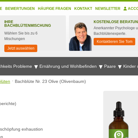
E
BEWERTUNGEN
HÄUFIGE FRAGEN
KONTAKT
NEWSLETTER
ACC
IHRE
KOSTENLOSE BERATU
BACHBLÜTENMISCHUNG
Anerkannter Psychologe 
Wählen Sie bis zu 6
Bachblütenexperte.
Mischungen
Kontaktieren Sie Tom
Jetzt auswählen
chkeits Probleme
Ernährung und Wohlbefinden
Paare
Kinder
lüten
Bachblüte Nr. 23 Olive (Olivenbaum)
erichte)
rschöpfung exhaustion
en