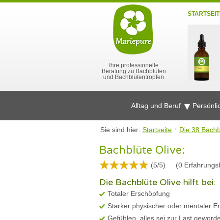
STARTSEIT
Ihre professionelle
Beratung zu Bachblüten
und Bachblütentropfen
Alltag und Beruf
Persönli
Sie sind hier:
Startseite
Die 38 Bachb
Bachblüte Olive:
(5/5)
(
0
Erfahrungsb
Die Bachblüte Olive hilft bei:
Totaler Erschöpfung
Starker physischer oder mentaler E
Gefühlen, alles sei zur Last geword