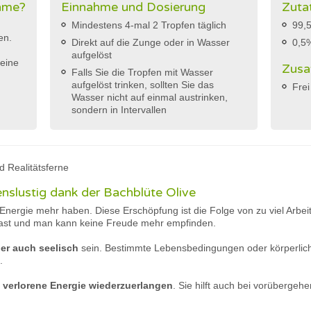
ahme?
Einnahme und Dosierung
Zuta
Mindestens 4-mal 2 Tropfen täglich
99,5
en.
Direkt auf die Zunge oder in Wasser
0,5
aufgelöst
eine
Zusa
Falls Sie die Tropfen mit Wasser
aufgelöst trinken, sollten Sie das
Frei
Wasser nicht auf einmal austrinken,
sondern in Intervallen
d Realitätsferne
nslustig dank der Bachblüte Olive
ine Energie mehr haben. Diese Erschöpfung ist die Folge von zu viel Arb
r Last und man kann keine Freude mehr empfinden.
er auch seelisch
sein. Bestimmte Lebensbedingungen oder körperlic
n.
,
verlorene Energie wiederzuerlangen
. Sie hilft auch bei vorüberge