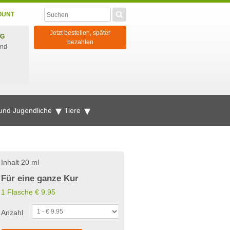
OUNT
Jetzt bestellen, später
NG
bezahlen
und
 und Jugendliche
Tiere
Inhalt 20 ml
Für eine ganze Kur
1 Flasche
€
9.95
Anzahl