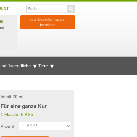
OUNT
Jetzt bestellen, später
NG
bezahlen
und
 und Jugendliche
Tiere
Inhalt 20 ml
Für eine ganze Kur
1 Flasche
€
9.95
Anzahl