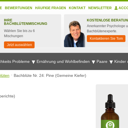
E
BEWERTUNGEN
HÄUFIGE FRAGEN
KONTAKT
NEWSLETTER
ACC
IHRE
KOSTENLOSE BERATU
BACHBLÜTENMISCHUNG
Anerkannter Psychologe 
Wählen Sie bis zu 6
Bachblütenexperte.
Mischungen
Kontaktieren Sie Tom
Jetzt auswählen
chkeits Probleme
Ernährung und Wohlbefinden
Paare
Kinder
lüten
Bachblüte Nr. 24: Pine (Gemeine Kiefer)
erichte)