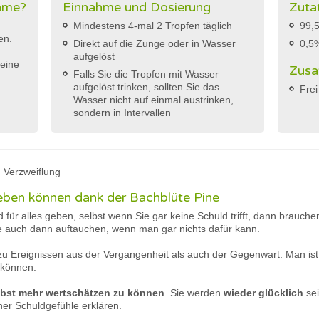
ahme?
Einnahme und Dosierung
Zuta
Mindestens 4-mal 2 Tropfen täglich
99,5
en.
Direkt auf die Zunge oder in Wasser
0,5
aufgelöst
eine
Zusa
Falls Sie die Tropfen mit Wasser
aufgelöst trinken, sollten Sie das
Frei
Wasser nicht auf einmal austrinken,
sondern in Intervallen
 Verzweiflung
geben können dank der Bachblüte Pine
d für alles geben, selbst wenn Sie gar keine Schuld trifft, dann brauch
ie auch dann auftauchen, wenn man gar nichts dafür kann.
b zu Ereignissen aus der Vergangenheit als auch der Gegenwart. Man is
 können.
lbst mehr wertschätzen zu können
. Sie werden
wieder glücklich
sei
her Schuldgefühle erklären.