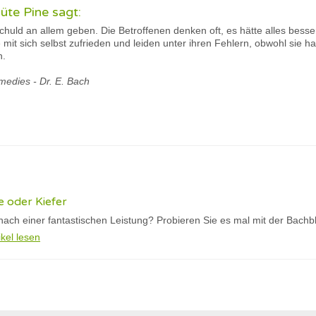
üte Pine sagt:
 Schuld an allem geben. Die Betroffenen denken oft, es hätte alles bess
 mit sich selbst zufrieden und leiden unter ihren Fehlern, obwohl sie har
h.
medies - Dr. E. Bach
e oder Kiefer
 nach einer fantastischen Leistung? Probieren Sie es mal mit der Bach
ikel lesen