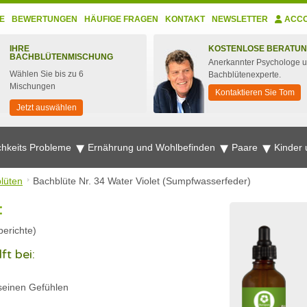
E
BEWERTUNGEN
HÄUFIGE FRAGEN
KONTAKT
NEWSLETTER
ACC
IHRE
KOSTENLOSE BERATU
BACHBLÜTENMISCHUNG
Anerkannter Psychologe 
Wählen Sie bis zu 6
Bachblütenexperte.
Mischungen
Kontaktieren Sie Tom
Jetzt auswählen
chkeits Probleme
Ernährung und Wohlbefinden
Paare
Kinder
lüten
Bachblüte Nr. 34 Water Violet (Sumpfwasserfeder)
:
erichte)
ft bei:
seinen Gefühlen