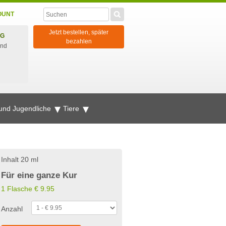
OUNT
Jetzt bestellen, später
NG
bezahlen
und
 und Jugendliche
Tiere
Inhalt 20 ml
Für eine ganze Kur
1 Flasche
€
9.95
Anzahl