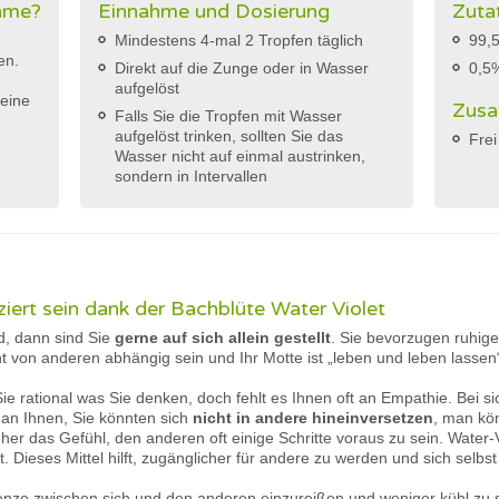
ahme?
Einnahme und Dosierung
Zuta
Mindestens 4-mal 2 Tropfen täglich
99,5
en.
Direkt auf die Zunge oder in Wasser
0,5
aufgelöst
eine
Zusa
Falls Sie die Tropfen mit Wasser
aufgelöst trinken, sollten Sie das
Frei
Wasser nicht auf einmal austrinken,
sondern in Intervallen
ziert sein dank der Bachblüte Water Violet
nd, dann sind Sie
gerne auf sich allein gestellt
. Sie bevorzugen ruhige
von anderen abhängig sein und Ihr Motte ist „leben und leben lassen
ie rational was Sie denken, doch fehlt es Ihnen oft an Empathie. Bei s
 man Ihnen, Sie könnten sich
nicht in andere hineinversetzen
, man kö
her das Gefühl, den anderen oft einige Schritte voraus zu sein. Water
t. Dieses Mittel hilft, zugänglicher für andere zu werden und sich selb
Grenze zwischen sich und den anderen einzureißen und weniger kühl zu s