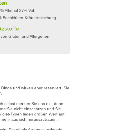
ten
% Alkohol 37% Vol.
% Bachblüten-Kräutermischung
tzstoffe
 von Gluten und Allergenen
 Dinge und wirken eher reserviert. Sie
“.
ich selbst merken Sie das nie, denn
nne Sie nicht einschätzen und Sie
-Violet-Typen legen großen Wert auf
st mehr aus sich herauszutrauen.
ein. Die oft als Arroganz wirkende