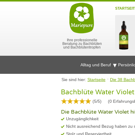
STARTSEIT
Ihre professionelle
Beratung zu Bachblüten
und Bachblütentropfen
Alltag und Beruf
Persönli
Sie sind hier:
Startseite
Die 38 Bachb
Bachblüte Water Violet
(5/5)
(
0
Erfahrungsb
Die Bachblüte Water Violet hil
Unzugänglichkeit
Nicht ausreichend Bezug haben zu 
Stolz und Reserviertheit