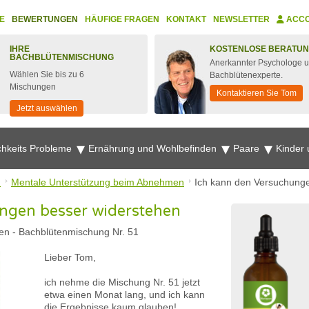
E
BEWERTUNGEN
HÄUFIGE FRAGEN
KONTAKT
NEWSLETTER
ACC
IHRE
KOSTENLOSE BERATU
BACHBLÜTENMISCHUNG
Anerkannter Psychologe 
Wählen Sie bis zu 6
Bachblütenexperte.
Mischungen
Kontaktieren Sie Tom
Jetzt auswählen
chkeits Probleme
Ernährung und Wohlbefinden
Paare
Kinder
n
Mentale Unterstützung beim Abnehmen
Ich kann den Versuchung
ngen besser widerstehen
ien
-
Bachblütenmischung Nr. 51
Lieber Tom,
ich nehme die Mischung Nr. 51 jetzt
etwa einen Monat lang, und ich kann
die Ergebnisse kaum glauben!