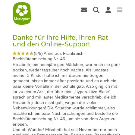
Danke für Ihre Hilfe, Ihren Rat
und den Online-Support
(
5
/
5
)
Anne aus Frankreich
-
Bachblütenmischung Nr. 46
Elisabeth, ein neunjähriges Mädchen, war noch nie ganz
trocken, weder tagsüber noch nachts. Als jüngstes
meiner 3 Kinder hatte ich mir darum nie Sorgen
gemacht, bis es immer öfter passierte und es auch ein
paar kleine Vorfälle in der Schule gab. Also ging ich mit
ihr zu einem Arzt, der über eine „hyperaktive Blase“
sprach und mir lauter Medikamente verschrieb, die ich
Elisabeth jedoch nicht gab, wegen der vielen
Nebenwirkungen! Die Situation wurde schlimmer, also
machte ich ein paar Nachforschungen und bestellte die
Bachblütenmischung Nr. 46, um sie von dem Ärger zu
erlösen.
Und oh Wunder! Elisabeth hat seit November nur noch
zwei Mal ins Bett gemacht (zu Beginn der „Behandlung“).