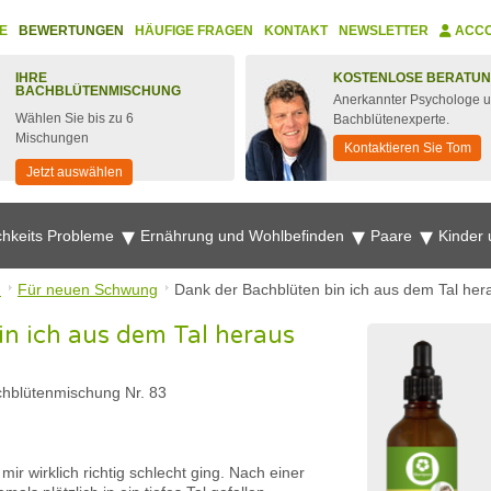
E
BEWERTUNGEN
HÄUFIGE FRAGEN
KONTAKT
NEWSLETTER
ACC
IHRE
KOSTENLOSE BERATU
BACHBLÜTENMISCHUNG
Anerkannter Psychologe 
Wählen Sie bis zu 6
Bachblütenexperte.
Mischungen
Kontaktieren Sie Tom
Jetzt auswählen
chkeits Probleme
Ernährung und Wohlbefinden
Paare
Kinder
n
Für neuen Schwung
Dank der Bachblüten bin ich aus dem Tal h
in ich aus dem Tal heraus
hblütenmischung Nr. 83
mir wirklich richtig schlecht ging. Nach einer