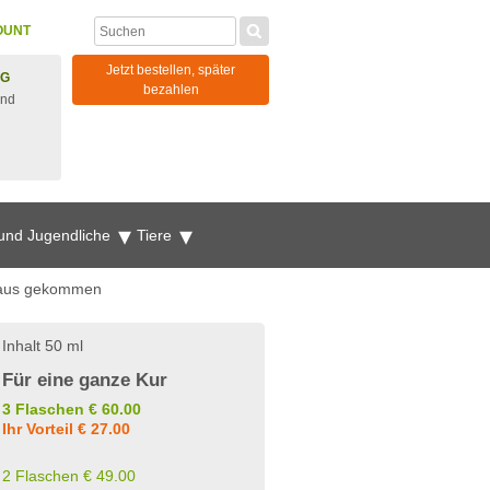
OUNT
Jetzt bestellen, später
NG
bezahlen
und
 und Jugendliche
Tiere
eraus gekommen
Inhalt 50 ml
Für eine ganze Kur
3 Flaschen € 60.00
Ihr Vorteil € 27.00
2 Flaschen € 49.00