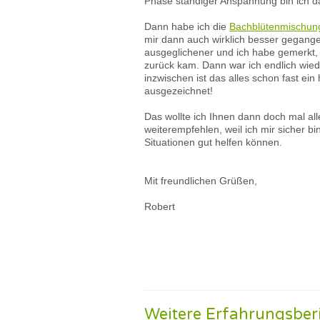
Phase ständiger Anspannung bin ich dama
Dann habe ich die
Bachblütenmischung
mir dann auch wirklich besser gegan
ausgeglichener und ich habe gemerkt,
zurück kam. Dann war ich endlich wied
inzwischen ist das alles schon fast ei
ausgezeichnet!
Das wollte ich Ihnen dann doch mal all
weiterempfehlen, weil ich mir sicher b
Situationen gut helfen können.
Mit freundlichen Grüßen,
Robert
Weitere Erfahrungsber