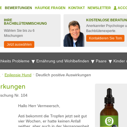
E
BEWERTUNGEN
HÄUFIGE FRAGEN
KONTAKT
NEWSLETTER
ACC
IHRE
KOSTENLOSE BERATU
BACHBLÜTENMISCHUNG
Anerkannter Psychologe 
Wählen Sie bis zu 6
Bachblütenexperte.
Mischungen
Kontaktieren Sie Tom
Jetzt auswählen
chkeits Probleme
Ernährung und Wohlbefinden
Paare
Kinder
n
Epilepsie Hund
Deutlich positive Auswirkungen
wirkungen
schung Nr. 104
Hallo Herr Vermeersch,
Asti bekommt die Tropfen jetzt seit gut
vier Wochen, er hatte keinen Anfall
seither, aber auch in der Vergangenheit