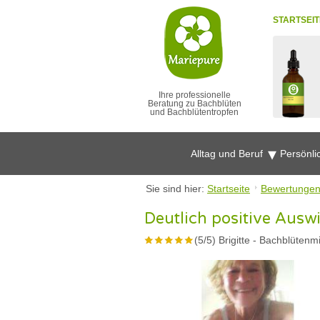
STARTSEIT
Ihre professionelle
Beratung zu Bachblüten
und Bachblütentropfen
Alltag und Beruf
Persönli
Sie sind hier:
Startseite
Bewertunge
Deutlich positive Aus
(
5
/
5
)
Brigitte
-
Bachblütenmi