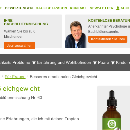
E
BEWERTUNGEN
HÄUFIGE FRAGEN
KONTAKT
NEWSLETTER
ACC
IHRE
KOSTENLOSE BERATU
BACHBLÜTENMISCHUNG
Anerkannter Psychologe 
Wählen Sie bis zu 6
Bachblütenexperte.
Mischungen
Kontaktieren Sie Tom
Jetzt auswählen
chkeits Probleme
Ernährung und Wohlbefinden
Paare
Kinder
n
Für Frauen
Besseres emotionales Gleichgewicht
Gleichgewicht
blütenmischung Nr. 60
ine Erfahrungen, die ich mit deinen Tropfen