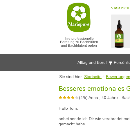
STARTSEIT
Ihre professionelle
Beratung zu Bachblüten
und Bachblütentropfen
Alltag und Beruf
Persönli
Sie sind hier:
Startseite
Bewertunge
Besseres emotionales 
(
4
/
5
)
Anna , 40 Jahre
-
Bach
Hallo Tom,
anbei sende ich Dir wie verabredet me
gemacht habe.