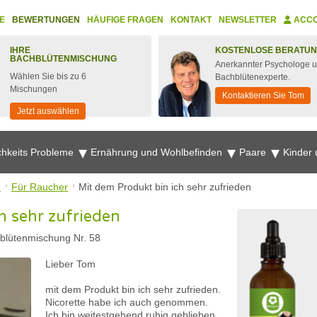
E
BEWERTUNGEN
HÄUFIGE FRAGEN
KONTAKT
NEWSLETTER
ACC
IHRE
KOSTENLOSE BERATU
BACHBLÜTENMISCHUNG
Anerkannter Psychologe 
Wählen Sie bis zu 6
Bachblütenexperte.
Mischungen
Kontaktieren Sie Tom
Jetzt auswählen
chkeits Probleme
Ernährung und Wohlbefinden
Paare
Kinder
n
Für Raucher
Mit dem Produkt bin ich sehr zufrieden
h sehr zufrieden
blütenmischung Nr. 58
Lieber Tom
mit dem Produkt bin ich sehr zufrieden.
Nicorette habe ich auch genommen.
Ich bin weitestgehend ruhig geblieben