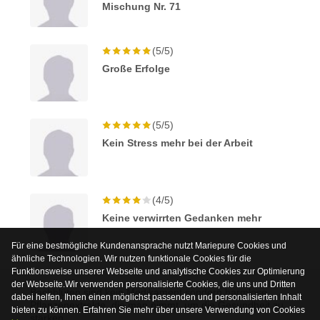
Mischung Nr. 71
(5/5)
Große Erfolge
(5/5)
Kein Stress mehr bei der Arbeit
(4/5)
Keine verwirrten Gedanken mehr
Für eine bestmögliche Kundenansprache nutzt Mariepure Cookies und
ähnliche Technologien. Wir nutzen funktionale Cookies für die
Funktionsweise unserer Webseite und analytische Cookies zur Optimierung
der Webseite.Wir verwenden personalisierte Cookies, die uns und Dritten
Bachblüten sind kein Medikament sondern harmlose
dabei helfen, Ihnen einen möglichst passenden und personalisierten Inhalt
Pflanzenextrakte, die man nimmt, um die Gesundheit zu
bieten zu können. Erfahren Sie mehr über unsere Verwendung von Cookies
stärken.