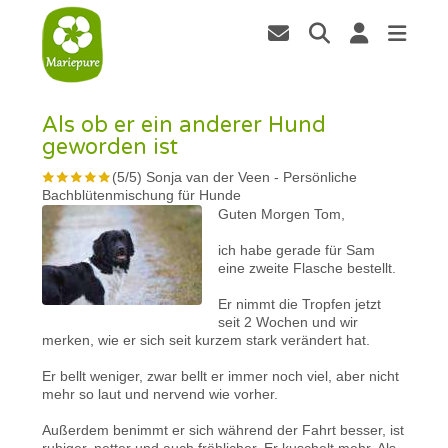
Als ob er ein anderer Hund
geworden ist
(
5
/
5
)
Sonja van der Veen
-
Persönliche
Bachblütenmischung für Hunde
Guten Morgen Tom,
ich habe gerade für Sam
eine zweite Flasche bestellt.
Er nimmt die Tropfen jetzt
seit 2 Wochen und wir
merken, wie er sich seit kurzem stark verändert hat.
Er bellt weniger, zwar bellt er immer noch viel, aber nicht
mehr so laut und nervend wie vorher.
Außerdem benimmt er sich während der Fahrt besser, ist
ruhiger, netter und auch fröhlicher. Er kuschelt mehr. Als