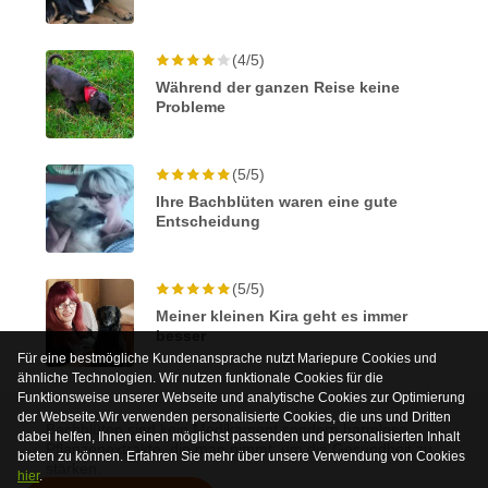
(4/5)
Während der ganzen Reise keine
Probleme
(5/5)
Ihre Bachblüten waren eine gute
Entscheidung
(5/5)
Meiner kleinen Kira geht es immer
besser
Für eine bestmögliche Kundenansprache nutzt Mariepure Cookies und
ähnliche Technologien. Wir nutzen funktionale Cookies für die
Funktionsweise unserer Webseite und analytische Cookies zur Optimierung
der Webseite.Wir verwenden personalisierte Cookies, die uns und Dritten
Bachblüten sind kein Medikament sondern harmlose
dabei helfen, Ihnen einen möglichst passenden und personalisierten Inhalt
Pflanzenextrakte, die man nimmt, um die Gesundheit zu
bieten zu können. Erfahren Sie mehr über unsere Verwendung von Cookies
stärken.
hier
.