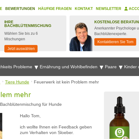
E
BEWERTUNGEN
HÄUFIGE FRAGEN
KONTAKT
NEWSLETTER
ACC
IHRE
KOSTENLOSE BERATU
BACHBLÜTENMISCHUNG
Anerkannter Psychologe 
Wählen Sie bis zu 6
Bachblütenexperte.
Mischungen
Kontaktieren Sie Tom
Jetzt auswählen
chkeits Probleme
Ernährung und Wohlbefinden
Paare
Kinder
n
Tiere Hunde
Feuerwerk ist kein Problem mehr
blem mehr
 Bachblütenmischung für Hunde
Hallo Tom,
ich wollte Ihnen ein Feedback geben
zum Verhalten von Sloeber.