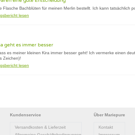
waren eine gute Entscheidung
te Flasche Bachblüten für meinen Merlin bestellt. Ich kann tatsächlich p
gsbericht lesen
ra geht es immer besser
dass es meiner kleinen Kira immer besser geht! Ich vermerke einen deu
es Zeichen)!
gsbericht lesen
Kundenservice
Über Mariepure
Versandkosten & Lieferzeit
Kontakt
Allgemeine Geschäftsbedingungen
Impressum