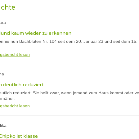
ichte
ara
 Hund kaum wieder zu erkennen
nnie nun Bachblüten Nr. 104 seit dem 20. Januar 23 und seit dem 15. F
gsbericht lesen
na
h deutlich reduziert
eutlich reduziert. Sie bellt zwar, wenn jemand zum Haus kommt oder vo
nmäher.
gsbericht lesen
lika
Chipko ist klasse