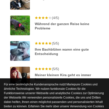
(4/5)
Während der ganzen Reise keine
Probleme
(5/5)
Ihre Bachblüten waren eine gute
Entscheidung
(5/5)
Meiner kleinen Kira geht es immer
besser
Für eine bestmögliche Kundenansprache nutzt Mariepure Cookies und
ähnliche Technologien. Wir nutzen funktionale Cookies für die
Funktionsweise unserer Webseite und analytische Cookies zur Optimierung
der Webseite.Wir verwenden personalisierte Cookies, die uns und Dritten
Bachblüten sind kein Medikament sondern harmlose
dabei helfen, Ihnen einen möglichst passenden und personalisierten Inhalt
Pflanzenextrakte, die man nimmt, um die Gesundheit zu
bieten zu können. Erfahren Sie mehr über unsere Verwendung von Cookies
stärken.