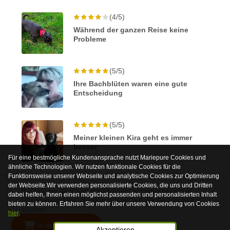
(4/5)
Während der ganzen Reise keine
Probleme
(5/5)
Ihre Bachblüten waren eine gute
Entscheidung
(5/5)
Meiner kleinen Kira geht es immer
besser
Für eine bestmögliche Kundenansprache nutzt Mariepure Cookies und
ähnliche Technologien. Wir nutzen funktionale Cookies für die
Funktionsweise unserer Webseite und analytische Cookies zur Optimierung
der Webseite.Wir verwenden personalisierte Cookies, die uns und Dritten
Bachblüten sind kein Medikament sondern harmlose
dabei helfen, Ihnen einen möglichst passenden und personalisierten Inhalt
Pflanzenextrakte, die man nimmt, um die Gesundheit zu
bieten zu können. Erfahren Sie mehr über unsere Verwendung von Cookies
stärken.
hier
.
In den Warenkorb
© 2026 Mariepure - Webdesign
Publi4u
Akzeptieren