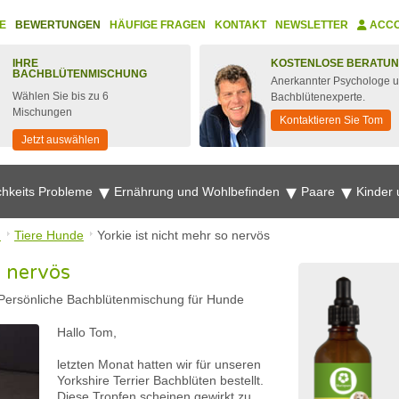
E
BEWERTUNGEN
HÄUFIGE FRAGEN
KONTAKT
NEWSLETTER
ACC
IHRE
KOSTENLOSE BERATU
BACHBLÜTENMISCHUNG
Anerkannter Psychologe 
Wählen Sie bis zu 6
Bachblütenexperte.
Mischungen
Kontaktieren Sie Tom
Jetzt auswählen
chkeits Probleme
Ernährung und Wohlbefinden
Paare
Kinder
n
Tiere Hunde
Yorkie ist nicht mehr so nervös
o nervös
Persönliche Bachblütenmischung für Hunde
Hallo Tom,
letzten Monat hatten wir für unseren
Yorkshire Terrier Bachblüten bestellt.
Diese Tropfen scheinen gewirkt zu