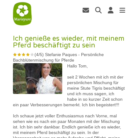
Ich genieße es wieder, mit meinem
Pferd beschäftigt zu sein
(
4
/
5
)
Stefanie Paques
-
Persönliche
Bachblütenmischung für Pferde
Hallo Tom,
seit 2 Wochen mit ich mit der
persönlichen Mischung für
meine Stute Tigris beschäftigt
und ich muss sagen, ich
habe in so kurzer Zeit schon
ein paar Verbesserungen bemerkt. Ich bin begeistert!!!
Ich schaue jetzt voller Enthusiasmus nach Vorne, mal
sehen wie es nach ein paar Monaten mit der Mischung
ist. Ich bin sehr dankbar. Endlich genieße ich es wieder,
mit meinem Pferd beschäftigt zu sein. In der
Vergangenheit war es mehr Aufgabe und Pflicht, meine