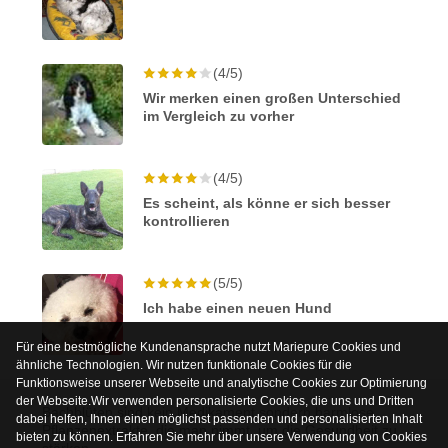
(4/5)
Wir merken einen großen Unterschied
im Vergleich zu vorher
(4/5)
Es scheint, als könne er sich besser
kontrollieren
(5/5)
Ich habe einen neuen Hund
Für eine bestmögliche Kundenansprache nutzt Mariepure Cookies und
ähnliche Technologien. Wir nutzen funktionale Cookies für die
Funktionsweise unserer Webseite und analytische Cookies zur Optimierung
der Webseite.Wir verwenden personalisierte Cookies, die uns und Dritten
Bachblüten sind kein Medikament sondern harmlose
dabei helfen, Ihnen einen möglichst passenden und personalisierten Inhalt
Pflanzenextrakte, die man nimmt, um die Gesundheit zu
bieten zu können. Erfahren Sie mehr über unsere Verwendung von Cookies
stärken.