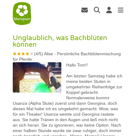
Unglaublich, was Bachblüten
können
(
4
/
5
)
Alise
-
Persönliche Bachblütenmischung
für Pferde
Hallo Tom!!
Am letzten Samstag habe ich
meine beiden Stuten in
umgekehrter Reihenfolge zur
Koppel gebracht.
Normalerweise kommt
Usanza (Alpha Stute) zuerst und dann Georgina, doch
dieses Mal habe ich es umgekehrt gemacht. Wow, was
für ein Theater! Usanza weinte und Georgina rastete
aus. Sie hatte Tränen in den Augen und ließ mich nicht
an sich heran. Sie zu ignorieren, war keine Option. Nach
einer halben Stunde wurde sie zwar ruhiger, doch immer
noch ängstlich und unsicher. „Mama, Mama!“ Usanza