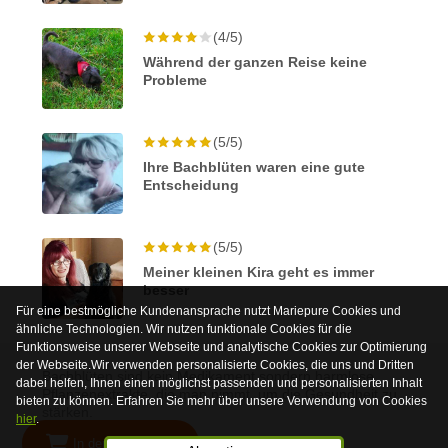
(4/5)
Während der ganzen Reise keine
Probleme
(5/5)
Ihre Bachblüten waren eine gute
Entscheidung
(5/5)
Meiner kleinen Kira geht es immer
besser
Für eine bestmögliche Kundenansprache nutzt Mariepure Cookies und
ähnliche Technologien. Wir nutzen funktionale Cookies für die
Funktionsweise unserer Webseite und analytische Cookies zur Optimierung
der Webseite.Wir verwenden personalisierte Cookies, die uns und Dritten
Bachblüten sind kein Medikament sondern harmlose
dabei helfen, Ihnen einen möglichst passenden und personalisierten Inhalt
Pflanzenextrakte, die man nimmt, um die Gesundheit zu
bieten zu können. Erfahren Sie mehr über unsere Verwendung von Cookies
stärken.
hier
.
In den Warenkorb
© 2026 Mariepure - Webdesign
Publi4u