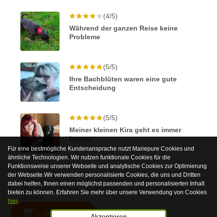
(4/5)
Während der ganzen Reise keine
Probleme
(5/5)
Ihre Bachblüten waren eine gute
Entscheidung
(5/5)
Meiner kleinen Kira geht es immer
besser
Für eine bestmögliche Kundenansprache nutzt Mariepure Cookies und
ähnliche Technologien. Wir nutzen funktionale Cookies für die
Funktionsweise unserer Webseite und analytische Cookies zur Optimierung
der Webseite.Wir verwenden personalisierte Cookies, die uns und Dritten
Bachblüten sind kein Medikament sondern harmlose
dabei helfen, Ihnen einen möglichst passenden und personalisierten Inhalt
Pflanzenextrakte, die man nimmt, um die Gesundheit zu
bieten zu können. Erfahren Sie mehr über unsere Verwendung von Cookies
stärken.
hier
.
In den Warenkorb
© 2026 Mariepure - Webdesign
Publi4u
Akzeptieren