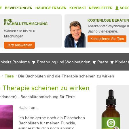
E
BEWERTUNGEN
HÄUFIGE FRAGEN
KONTAKT
NEWSLETTER
ACC
IHRE
KOSTENLOSE BERATU
BACHBLÜTENMISCHUNG
Anerkannter Psychologe 
Wählen Sie bis zu 6
Bachblütenexperte.
Mischungen
Kontaktieren Sie Tom
Jetzt auswählen
chkeits Probleme
Ernährung und Wohlbefinden
Paare
Kinder
n
Tiere
Die Bachblüten und die Therapie scheinen zu wirken
 Therapie scheinen zu wirken
erlanden)
-
Bachblütenmischung für Tiere
Hallo Tom,
Ich hätte gerne noch ein Fläschchen
Bachblüten für meinen Punckie,
erinnerst du dich noch an ihn?