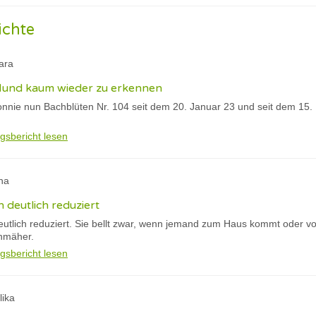
ichte
ara
 Hund kaum wieder zu erkennen
nnie nun Bachblüten Nr. 104 seit dem 20. Januar 23 und seit dem 15. F
gsbericht lesen
na
h deutlich reduziert
eutlich reduziert. Sie bellt zwar, wenn jemand zum Haus kommt oder vo
nmäher.
gsbericht lesen
lika