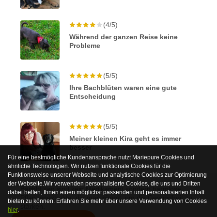
(4/5)
Während der ganzen Reise keine
Probleme
(5/5)
Ihre Bachblüten waren eine gute
Entscheidung
(5/5)
Meiner kleinen Kira geht es immer
besser
Für eine bestmögliche Kundenansprache nutzt Mariepure Cookies und
ähnliche Technologien. Wir nutzen funktionale Cookies für die
Funktionsweise unserer Webseite und analytische Cookies zur Optimierung
der Webseite.Wir verwenden personalisierte Cookies, die uns und Dritten
Bachblüten sind kein Medikament sondern harmlose
dabei helfen, Ihnen einen möglichst passenden und personalisierten Inhalt
Pflanzenextrakte, die man nimmt, um die Gesundheit zu
bieten zu können. Erfahren Sie mehr über unsere Verwendung von Cookies
stärken.
hier
.