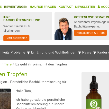
E
BEWERTUNGEN
HÄUFIGE FRAGEN
KONTAKT
NEWSLETTER
ACC
IHRE
KOSTENLOSE BERATU
BACHBLÜTENMISCHUNG
Anerkannter Psychologe 
Wählen Sie bis zu 6
Bachblütenexperte.
Mischungen
Kontaktieren Sie Tom
Jetzt auswählen
chkeits Probleme
Ernährung und Wohlbefinden
Paare
Kinder
n
Tiere
Es geht ihr prima mit den Tropfen
den Tropfen
lgien
-
Persönliche Bachblütenmischung für
Hallo Tom,
ich habe gerade die persönliche
Bachblütenmischung für unsere
Padora nachbestellt.