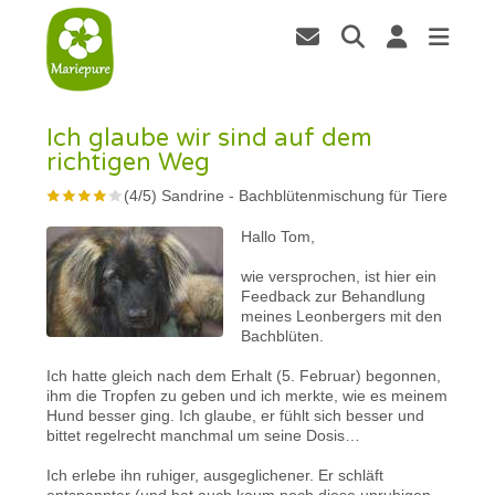
Ich glaube wir sind auf dem
richtigen Weg
(
4
/
5
)
Sandrine
-
Bachblütenmischung für Tiere
Hallo Tom,
wie versprochen, ist hier ein
Feedback zur Behandlung
meines Leonbergers mit den
Bachblüten.
Ich hatte gleich nach dem Erhalt (5. Februar) begonnen,
ihm die Tropfen zu geben und ich merkte, wie es meinem
Hund besser ging. Ich glaube, er fühlt sich besser und
bittet regelrecht manchmal um seine Dosis…
Ich erlebe ihn ruhiger, ausgeglichener. Er schläft
entspannter (und hat auch kaum noch diese unruhigen