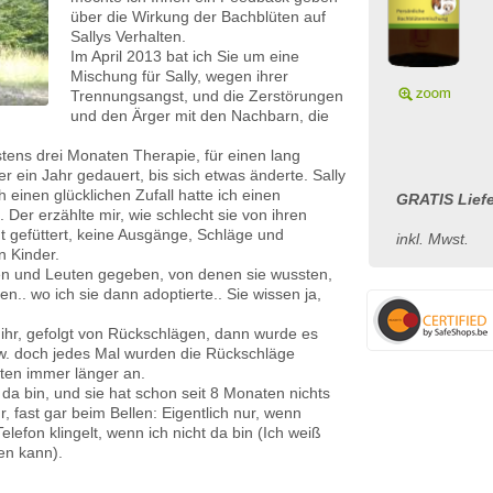
über die Wirkung der Bachblüten auf
Sallys Verhalten.
Im April 2013 bat ich Sie um eine
Mischung für Sally, wegen ihrer
Trennungsangst, und die Zerstörungen
und den Ärger mit den Nachbarn, die
stens drei Monaten Therapie, für einen lang
er ein Jahr gedauert, bis sich etwas änderte. Sally
h einen glücklichen Zufall hatte ich einen
GRATIS Liefe
. Der erzählte mir, wie schlecht sie von ihren
t gefüttert, keine Ausgänge, Schläge und
inkl. Mwst.
n Kinder.
en und Leuten gegeben, von denen sie wussten,
n.. wo ich sie dann adoptierte.. Sie wissen ja,
 ihr, gefolgt von Rückschlägen, dann wurde es
w. doch jedes Mal wurden die Rückschläge
lten immer länger an.
t da bin, und sie hat schon seit 8 Monaten nichts
 fast gar beim Bellen: Eigentlich nur, wenn
elefon klingelt, wenn ich nicht da bin (Ich weiß
en kann).