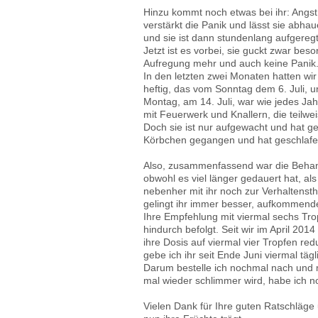
Hinzu kommt noch etwas bei ihr: Angst
verstärkt die Panik und lässt sie abha
und sie ist dann stundenlang aufgeregt
Jetzt ist es vorbei, sie guckt zwar be
Aufregung mehr und auch keine Panik
In den letzten zwei Monaten hatten wir
heftig, das vom Sonntag dem 6. Juli, u
Montag, am 14. Juli, war wie jedes Ja
mit Feuerwerk und Knallern, die teilwe
Doch sie ist nur aufgewacht und hat geg
Körbchen gegangen und hat geschlafen 
Also, zusammenfassend war die Behand
obwohl es viel länger gedauert hat, al
nebenher mit ihr noch zur Verhaltensth
gelingt ihr immer besser, aufkommend
Ihre Empfehlung mit viermal sechs Tro
hindurch befolgt. Seit wir im April 20
ihre Dosis auf viermal vier Tropfen redu
gebe ich ihr seit Ende Juni viermal täg
Darum bestelle ich nochmal nach und m
mal wieder schlimmer wird, habe ich n
Vielen Dank für Ihre guten Ratschläge