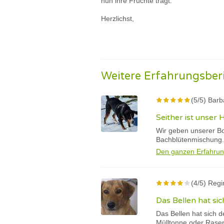
nun ihre Früchte trägt.
Herzlichst,
Weitere Erfahrungsber
(5/5) Barb
Seither ist unser
Wir geben unserer Bo
Bachblütenmischung.
Den ganzen Erfahrun
(4/5) Regi
Das Bellen hat sic
Das Bellen hat sich d
Mülltonne oder Rase