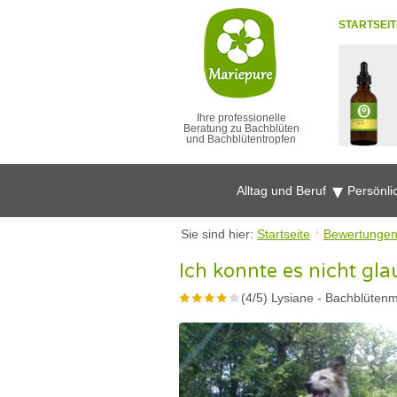
STARTSEIT
Ihre professionelle
Beratung zu Bachblüten
und Bachblütentropfen
Alltag und Beruf
Persönli
Sie sind hier:
Startseite
Bewertunge
Ich konnte es nicht gl
(
4
/
5
)
Lysiane
-
Bachblütenmi