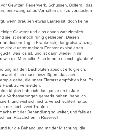
 vor Gewitter, Feuerwerk, Schüssen, Böllern.. das
uen, ein zwanghaftes Verhalten sich zu verstecken
.
sorgt, wenn draußen etwas Lautes ist, doch keine
.
 einige Gewitter und eins davon war ziemlich
nd sie ist dennoch ruhig geblieben. Diesen
hr an diesem Tag in Frankreich, der große Umzug
ise direkt unter meinem Fenster explodierten.
uckt, was los ist, und ist dann wieder in ihr
wie ein Murmeltier! Ich konnte es nicht glauben!
lung mit den Bachblüten absolut erfolgreich,
s erwartet. Ich muss hinzufügen, dass ich
erapie gehe, die unser Tierarzt empfohlen hat. Es
e Panik zu vermeiden.
pfen täglich habe ich das ganze erste Jahr
14 die Verbesserungen gemerkt haben, habe ich
ziert, und weil sich nichts verschlechtert hatte,
lich nur noch zwei Tropfen.
ache mit der Behandlung so weiter, und falls es
och ein Fläschchen in Reserve!
 und für die Behandlung mit der Mischung, die