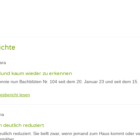
ichte
ara
 Hund kaum wieder zu erkennen
nnie nun Bachblüten Nr. 104 seit dem 20. Januar 23 und seit dem 15. F
gsbericht lesen
na
h deutlich reduziert
eutlich reduziert. Sie bellt zwar, wenn jemand zum Haus kommt oder vo
nmäher.