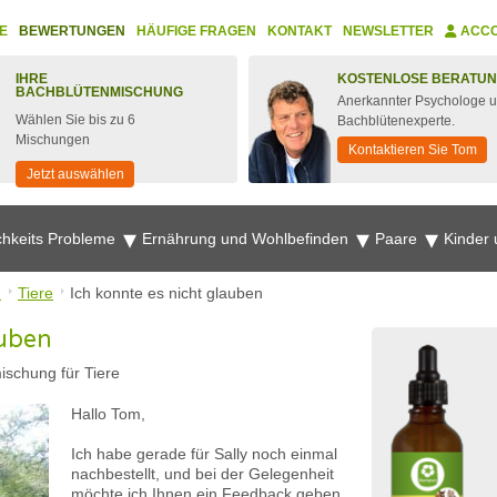
E
BEWERTUNGEN
HÄUFIGE FRAGEN
KONTAKT
NEWSLETTER
ACC
IHRE
KOSTENLOSE BERATU
BACHBLÜTENMISCHUNG
Anerkannter Psychologe 
Wählen Sie bis zu 6
Bachblütenexperte.
Mischungen
Kontaktieren Sie Tom
Jetzt auswählen
chkeits Probleme
Ernährung und Wohlbefinden
Paare
Kinder
n
Tiere
Ich konnte es nicht glauben
auben
schung für Tiere
Hallo Tom,
Ich habe gerade für Sally noch einmal
nachbestellt, und bei der Gelegenheit
möchte ich Ihnen ein Feedback geben