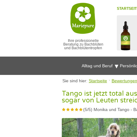
STARTSEIT
Ihre professionelle
Beratung zu Bachblüten
und Bachblütentropfen
Alltag und Beruf
Persönli
Sie sind hier:
Startseite
Bewertunge
Tango ist jetzt total a
sogar von Leuten strei
(
5
/
5
)
Monika und Tango
-
B