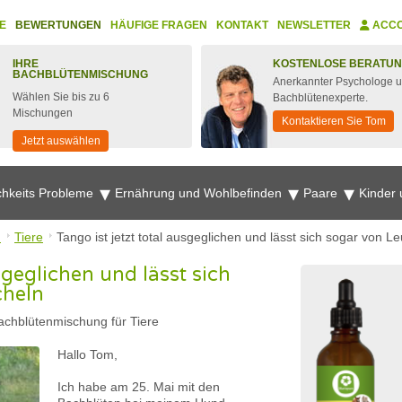
E
BEWERTUNGEN
HÄUFIGE FRAGEN
KONTAKT
NEWSLETTER
ACC
IHRE
KOSTENLOSE BERATU
BACHBLÜTENMISCHUNG
Anerkannter Psychologe 
Wählen Sie bis zu 6
Bachblütenexperte.
Mischungen
Kontaktieren Sie Tom
Jetzt auswählen
chkeits Probleme
Ernährung und Wohlbefinden
Paare
Kinder
n
Tiere
Tango ist jetzt total ausgeglichen und lässt sich sogar von Le
usgeglichen und lässt sich
cheln
achblütenmischung für Tiere
Hallo Tom,
Ich habe am 25. Mai mit den