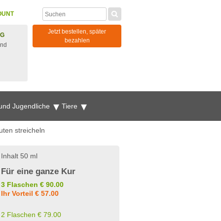
OUNT
Jetzt bestellen, später
NG
bezahlen
und
 und Jugendliche
Tiere
uten streicheln
Inhalt 50 ml
Für eine ganze Kur
3 Flaschen € 90.00
Ihr Vorteil € 57.00
2 Flaschen € 79.00