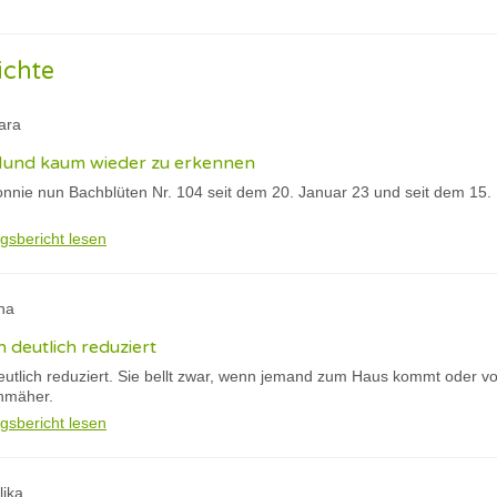
ichte
ara
 Hund kaum wieder zu erkennen
nnie nun Bachblüten Nr. 104 seit dem 20. Januar 23 und seit dem 15. F
gsbericht lesen
na
h deutlich reduziert
eutlich reduziert. Sie bellt zwar, wenn jemand zum Haus kommt oder vo
nmäher.
gsbericht lesen
lika