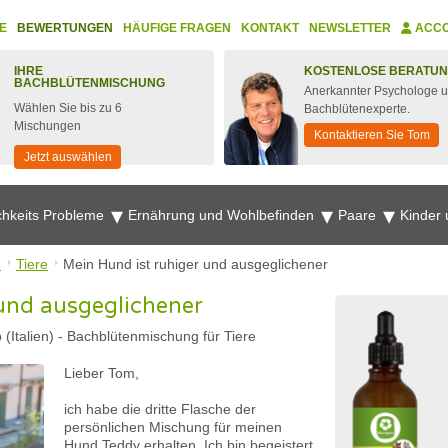
E
BEWERTUNGEN
HÄUFIGE FRAGEN
KONTAKT
NEWSLETTER
ACC
IHRE
KOSTENLOSE BERATU
BACHBLÜTENMISCHUNG
Anerkannter Psychologe 
Wählen Sie bis zu 6
Bachblütenexperte.
Mischungen
Kontaktieren Sie Tom
Jetzt auswählen
chkeits Probleme
Ernährung und Wohlbefinden
Paare
Kinder
n
Tiere
Mein Hund ist ruhiger und ausgeglichener
 und ausgeglichener
(Italien)
-
Bachblütenmischung für Tiere
Lieber Tom,
ich habe die dritte Flasche der
persönlichen Mischung für meinen
Hund Teddy erhalten. Ich bin begeistert