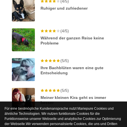
(4/5)
Ruhiger und zufriedener
(4/5)
Während der ganzen Reise keine
Probleme
(5/5)
Ihre Bachblüten waren eine gute
Entscheidung
(5/5)
Meiner kleinen Kira geht es immer
besser
Für eine bestmögliche Kundenansprache nutzt Mariepure Cookies und
ähnliche Technologien. Wir nutzen funktionale Cookies für die
Funktionsweise unserer Webseite und analytische Cookies zur Optimierung
der Webseite.Wir verwenden personalisierte Cookies, die uns und Dritten
Bachblüten sind kein Medikament sondern harmlose