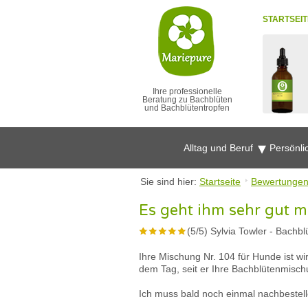
STARTSEIT
Ihre professionelle
Beratung zu Bachblüten
und Bachblütentropfen
Alltag und Beruf
Persönli
Sie sind hier:
Startseite
Bewertunge
Es geht ihm sehr gut m
(
5
/
5
)
Sylvia Towler
-
Bachbl
Ihre Mischung Nr. 104 für Hunde ist wir
dem Tag, seit er Ihre Bachblütenmisch
Ich muss bald noch einmal nachbestell