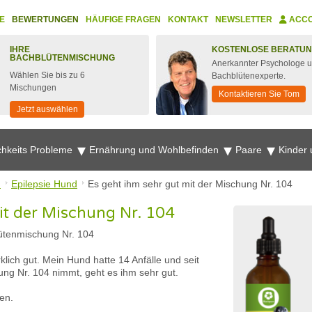
E
BEWERTUNGEN
HÄUFIGE FRAGEN
KONTAKT
NEWSLETTER
ACC
IHRE
KOSTENLOSE BERATU
BACHBLÜTENMISCHUNG
Anerkannter Psychologe 
Wählen Sie bis zu 6
Bachblütenexperte.
Mischungen
Kontaktieren Sie Tom
Jetzt auswählen
chkeits Probleme
Ernährung und Wohlbefinden
Paare
Kinder
n
Epilepsie Hund
Es geht ihm sehr gut mit der Mischung Nr. 104
it der Mischung Nr. 104
ütenmischung Nr. 104
klich gut. Mein Hund hatte 14 Anfälle und seit
ung Nr. 104 nimmt, geht es ihm sehr gut.
en.