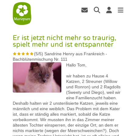
Er ist jetzt nicht mehr so traurig,
spielt mehr und ist entspannter
(
5
/
5
)
Sandrine Henry aus Frankreich
-
Bachblütenmischung Nr. 111
Hallo Tom,
wir haben zu Hause 4
Katzen, 2 Streuner (Willow
und Ronron) und 2 Ragdolls
(Sweety und Diego), weil wir
eine Familienzucht haben.
Deshalb halten wir 2 unsterilisierte Katzen, jeweils eine
männlich und eine weiblich. Das Problem mit dem Kater
ist, dass er ständig alles markiert, sobald die Katze
vorbeikommt. Wir mussten ihn in das Zimmer meiner
ältesten Tochter einsperren, der einzige Ort, an dem er
nichts markierte (wegen der Meerschweinchen?). Doch
wenn meine Tochter Unterricht hat, ist er oft alleine und