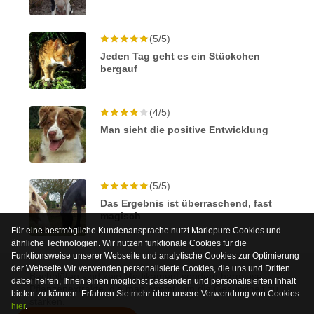
(5/5)
Jeden Tag geht es ein Stückchen
bergauf
(4/5)
Man sieht die positive Entwicklung
(5/5)
Das Ergebnis ist überraschend, fast
magisch
Für eine bestmögliche Kundenansprache nutzt Mariepure Cookies und
ähnliche Technologien. Wir nutzen funktionale Cookies für die
Funktionsweise unserer Webseite und analytische Cookies zur Optimierung
der Webseite.Wir verwenden personalisierte Cookies, die uns und Dritten
Bachblüten sind kein Medikament sondern harmlose
dabei helfen, Ihnen einen möglichst passenden und personalisierten Inhalt
Pflanzenextrakte, die man nimmt, um die Gesundheit zu
bieten zu können. Erfahren Sie mehr über unsere Verwendung von Cookies
stärken.
hier
.