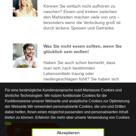
Können Sie einfach nicht aufhören zu
naschen? Essen und trinken zwischen
den Mahlzeiten machen viele von uns –
besonders wenn die Verlockung groß ist
durch leckere Speisen und Getränke.
Was Sie nicht essen sollten, wenn Sie
glücklich sein wollen!
Haben Sie auch schon bemerkt, dass
man sich nach bestimmten
Lebensmitteln traurig oder
niedergeschlagen fühlt? Sie haben sich
das nicht eingebildet!
Für eine bestmögliche Kundenansprache nutzt Mariepure Cookies und
ähnliche Technologien. Wir nutzen funktionale Cookies für die
Funktionsweise unserer Webseite und analytische Cookies zur Optimierung
der Webseite.Wir verwenden personalisierte Cookies, die uns und Dritten
Bachblüten sind kein Medikament sondern harmlose
dabei helfen, Ihnen einen möglichst passenden und personalisierten Inhalt
Pflanzenextrakte, die man nimmt, um die Gesundheit zu
bieten zu können. Erfahren Sie mehr über unsere Verwendung von Cookies
stärken.
hier
.
In den Warenkorb
© 2026 Mariepure - Webdesign
Publi4u
Akzeptieren