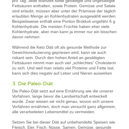
pro Tag. Jede Mahlzeit sollte gesättigte und ungesättigte
Fettsäuren enthalten, sowie Protein. Gemüse und Salate
sind erlaubt, müssen aber unter der Prämisse der täglich
erlaubten Menge an Kohlenhydraten ausgewählt werden.
Beispielsweise enthält eine Portion Brokkoli ungefähr 6 g
Kohlenhydrate. Die meisten Früchte haben eher viele
Kohlenhydrate, aber man kann ja immer nur ein bisschen
davon nehmen.
Während die Keto Diät oft als gesunde Methode zur
Gewichtsreduzierung gepriesen wird, kann sie auch
riskant sein. Durch den hohen Anteil an gesättigten
Fettsäuren nimmt man auch viel „schlechtes“ Cholesterin
zu sich. Und weil man relativ viel Proteine und Fette isst,
kann sich dies negativ auf Leber und Nieren auswirken
3. Die Paleo-Diät
Die Paleo-Diät setzt auf eine Ernährung wie die unserer
Vorfahren, lange bevor die Landwirtschaft entwickelt
wurde. Zwar wissen wir nicht genau, wovon sich unsere
Vorfahren ernährten, doch man versucht ganz allgemein,
alle verarbeiteten Lebensmittel zu vermeiden.
Setzen Sie bei dieser Diät auf unbehandelte Speisen wie
Fleisch, Eier, Fisch, Nüsse, Samen, Gemüse, gesunde