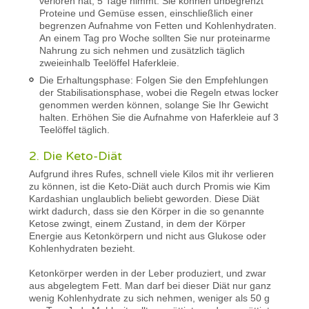
verloren hat, 5 Tage nimmt. Sie können unbegrenzt
Proteine und Gemüse essen, einschließlich einer
begrenzen Aufnahme von Fetten und Kohlenhydraten.
An einem Tag pro Woche sollten Sie nur proteinarme
Nahrung zu sich nehmen und zusätzlich täglich
zweieinhalb Teelöffel Haferkleie.
Die Erhaltungsphase: Folgen Sie den Empfehlungen
der Stabilisationsphase, wobei die Regeln etwas locker
genommen werden können, solange Sie Ihr Gewicht
halten. Erhöhen Sie die Aufnahme von Haferkleie auf 3
Teelöffel täglich.
2. Die Keto-Diät
Aufgrund ihres Rufes, schnell viele Kilos mit ihr verlieren
zu können, ist die Keto-Diät auch durch Promis wie Kim
Kardashian unglaublich beliebt geworden. Diese Diät
wirkt dadurch, dass sie den Körper in die so genannte
Ketose zwingt, einem Zustand, in dem der Körper
Energie aus Ketonkörpern und nicht aus Glukose oder
Kohlenhydraten bezieht.
Ketonkörper werden in der Leber produziert, und zwar
aus abgelegtem Fett. Man darf bei dieser Diät nur ganz
wenig Kohlenhydrate zu sich nehmen, weniger als 50 g