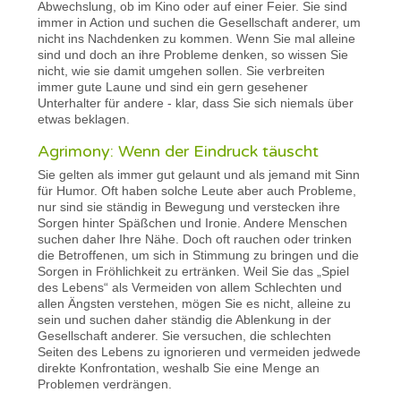
Abwechslung, ob im Kino oder auf einer Feier. Sie sind
immer in Action und suchen die Gesellschaft anderer, um
nicht ins Nachdenken zu kommen. Wenn Sie mal alleine
sind und doch an ihre Probleme denken, so wissen Sie
nicht, wie sie damit umgehen sollen. Sie verbreiten
immer gute Laune und sind ein gern gesehener
Unterhalter für andere - klar, dass Sie sich niemals über
etwas beklagen.
Agrimony: Wenn der Eindruck täuscht
Sie gelten als immer gut gelaunt und als jemand mit Sinn
für Humor. Oft haben solche Leute aber auch Probleme,
nur sind sie ständig in Bewegung und verstecken ihre
Sorgen hinter Späßchen und Ironie. Andere Menschen
suchen daher Ihre Nähe. Doch oft rauchen oder trinken
die Betroffenen, um sich in Stimmung zu bringen und die
Sorgen in Fröhlichkeit zu ertränken. Weil Sie das „Spiel
des Lebens“ als Vermeiden von allem Schlechten und
allen Ängsten verstehen, mögen Sie es nicht, alleine zu
sein und suchen daher ständig die Ablenkung in der
Gesellschaft anderer. Sie versuchen, die schlechten
Seiten des Lebens zu ignorieren und vermeiden jedwede
direkte Konfrontation, weshalb Sie eine Menge an
Problemen verdrängen.