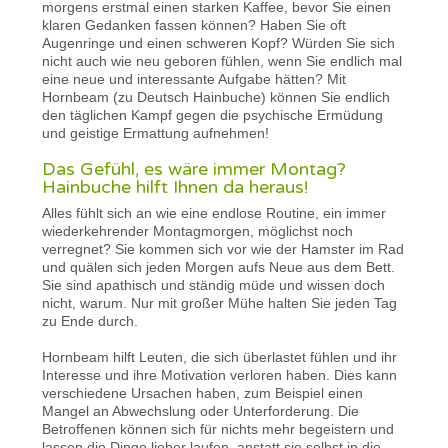
morgens erstmal einen starken Kaffee, bevor Sie einen
klaren Gedanken fassen können? Haben Sie oft
Augenringe und einen schweren Kopf? Würden Sie sich
nicht auch wie neu geboren fühlen, wenn Sie endlich mal
eine neue und interessante Aufgabe hätten? Mit
Hornbeam (zu Deutsch Hainbuche) können Sie endlich
den täglichen Kampf gegen die psychische Ermüdung
und geistige Ermattung aufnehmen!
Das Gefühl, es wäre immer Montag?
Hainbuche hilft Ihnen da heraus!
Alles fühlt sich an wie eine endlose Routine, ein immer
wiederkehrender Montagmorgen, möglichst noch
verregnet? Sie kommen sich vor wie der Hamster im Rad
und quälen sich jeden Morgen aufs Neue aus dem Bett.
Sie sind apathisch und ständig müde und wissen doch
nicht, warum. Nur mit großer Mühe halten Sie jeden Tag
zu Ende durch.
Hornbeam hilft Leuten, die sich überlastet fühlen und ihr
Interesse und ihre Motivation verloren haben. Dies kann
verschiedene Ursachen haben, zum Beispiel einen
Mangel an Abwechslung oder Unterforderung. Die
Betroffenen können sich für nichts mehr begeistern und
lassen die Dinge lieber laufen, anstatt sie selbst in die