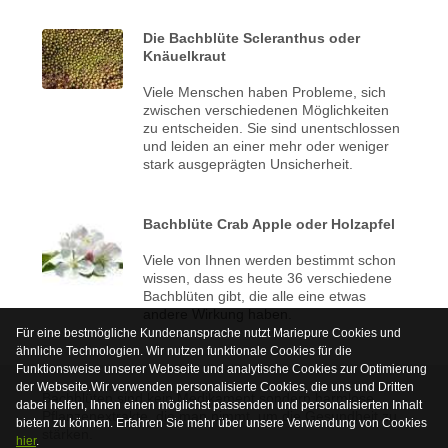
Die Bachblüte Scleranthus oder
Knäuelkraut
Viele Menschen haben Probleme, sich
zwischen verschiedenen Möglichkeiten
zu entscheiden. Sie sind unentschlossen
und leiden an einer mehr oder weniger
stark ausgeprägten Unsicherheit.
Bachblüte Crab Apple oder Holzapfel
Viele von Ihnen werden bestimmt schon
wissen, dass es heute 36 verschiedene
Bachblüten gibt, die alle eine etwas
andere Wirkung haben.
Für eine bestmögliche Kundenansprache nutzt Mariepure Cookies und
ähnliche Technologien. Wir nutzen funktionale Cookies für die
Funktionsweise unserer Webseite und analytische Cookies zur Optimierung
der Webseite.Wir verwenden personalisierte Cookies, die uns und Dritten
Bachblüten sind kein Medikament sondern harmlose
dabei helfen, Ihnen einen möglichst passenden und personalisierten Inhalt
Pflanzenextrakte, die man nimmt, um die Gesundheit zu
bieten zu können. Erfahren Sie mehr über unsere Verwendung von Cookies
stärken.
hier
.