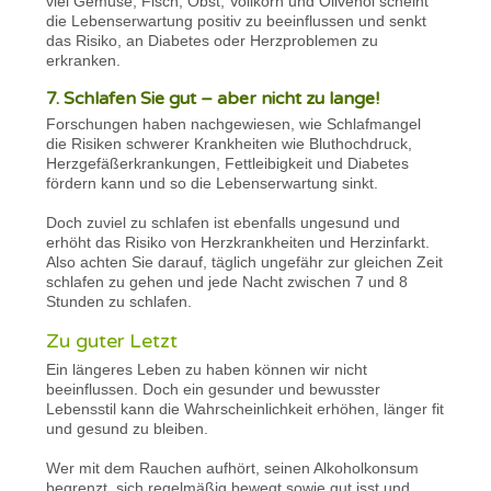
viel Gemüse, Fisch, Obst, Vollkorn und Olivenöl scheint
die Lebenserwartung positiv zu beeinflussen und senkt
das Risiko, an Diabetes oder Herzproblemen zu
erkranken.
7. Schlafen Sie gut – aber nicht zu lange!
Forschungen haben nachgewiesen, wie Schlafmangel
die Risiken schwerer Krankheiten wie Bluthochdruck,
Herzgefäßerkrankungen, Fettleibigkeit und Diabetes
fördern kann und so die Lebenserwartung sinkt.
Doch zuviel zu schlafen ist ebenfalls ungesund und
erhöht das Risiko von Herzkrankheiten und Herzinfarkt.
Also achten Sie darauf, täglich ungefähr zur gleichen Zeit
schlafen zu gehen und jede Nacht zwischen 7 und 8
Stunden zu schlafen.
Zu guter Letzt
Ein längeres Leben zu haben können wir nicht
beeinflussen. Doch ein gesunder und bewusster
Lebensstil kann die Wahrscheinlichkeit erhöhen, länger fit
und gesund zu bleiben.
Wer mit dem Rauchen aufhört, seinen Alkoholkonsum
begrenzt, sich regelmäßig bewegt sowie gut isst und