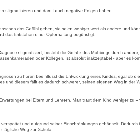
 stigmatisieren und damit auch negative Folgen haben:
nschen das Gefühl geben, sie seien weniger wert als andere und könn
ird das Entstehen einer Opferhaltung begünstigt.
agnose stigmatisiert, besteht die Gefahr des Mobbings durch andere, 
assenkameraden oder Kollegen, ist absolut inakzeptabel - aber es kom
agnosen zu hören beeinflusst die Entwicklung eines Kindes, egal ob d
des und diesem fällt es dadurch schwerer, seinen eigenen Weg in der We
 Erwartungen bei Eltern und Lehrern. Man traut dem Kind weniger zu – 
verspottet und aufgrund seiner Einschränkungen gehänselt. Dadurch f
r tägliche Weg zur Schule.