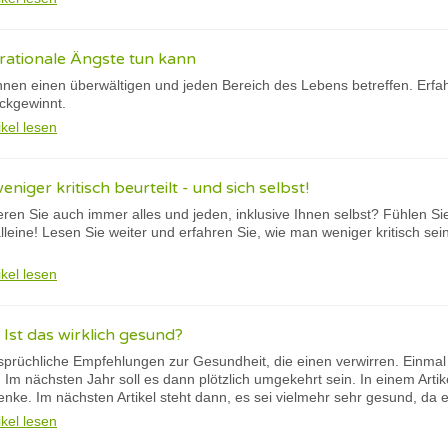
rationale Ängste tun kann
nnen einen überwältigen und jeden Bereich des Lebens betreffen. Erfah
ckgewinnt.
ikel lesen
iger kritisch beurteilt - und sich selbst!
sieren Sie auch immer alles und jeden, inklusive Ihnen selbst? Fühlen S
alleine! Lesen Sie weiter und erfahren Sie, wie man weniger kritisch sei
ikel lesen
 Ist das wirklich gesund?
rsprüchliche Empfehlungen zur Gesundheit, die einen verwirren. Einmal
 Im nächsten Jahr soll es dann plötzlich umgekehrt sein. In einem Arti
enke. Im nächsten Artikel steht dann, es sei vielmehr sehr gesund, da
ikel lesen