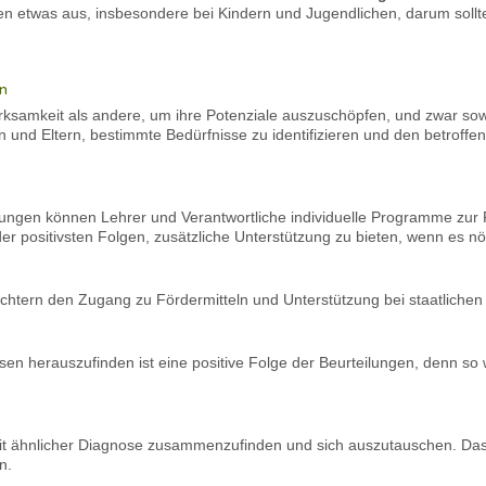
nen etwas aus, insbesondere bei Kindern und Jugendlichen, darum sollt
en
samkeit als andere, um ihre Potenziale auszuschöpfen, und zwar sowo
ern und Eltern, bestimmte Bedürfnisse zu identifizieren und den betrof
ungen können Lehrer und Verantwortliche individuelle Programme zur 
der positivsten Folgen, zusätzliche Unterstützung zu bieten, wenn es nöti
ichtern den Zugang zu Fördermitteln und Unterstützung bei staatlich
en herauszufinden ist eine positive Folge der Beurteilungen, denn s
t ähnlicher Diagnose zusammenzufinden und sich auszutauschen. Das hi
n.