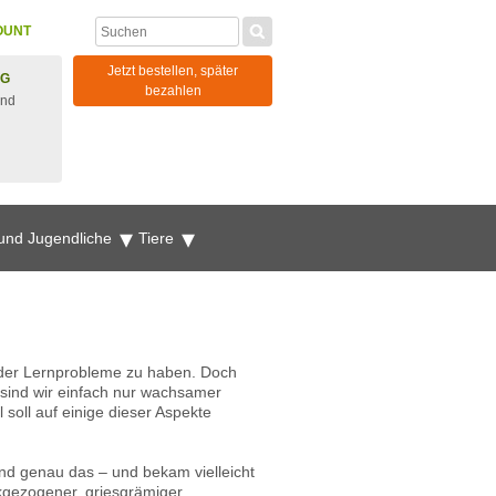
OUNT
Jetzt bestellen, später
NG
bezahlen
und
 und Jugendliche
Tiere
oder Lernprobleme zu haben. Doch
er sind wir einfach nur wachsamer
soll auf einige dieser Aspekte
nd genau das – und bekam vielleicht
kgezogener, griesgrämiger