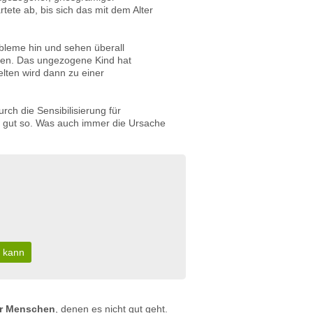
tete ab, bis sich das mit dem Alter
obleme hin und sehen überall
lten. Das ungezogene Kind hat
lten wird dann zu einer
rch die Sensibilisierung für
st gut so. Was auch immer die Ursache
n kann
ür Menschen
, denen es nicht gut geht.