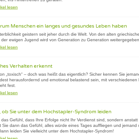
ikel lesen
arum Menschen ein langes und gesundes Leben haben
erblichkeit geistern seit jeher durch die Welt. Von den alten griechis
der ewigen Jugend wird von Generation zu Generation weitergegebe
ikel lesen
hes Verhalten erkennt
 von „toxisch“ – doch was heißt das eigentlich? Sicher kennen Sie jema
dest herausfordernd und emotional belastend sein, mit verschiedenen 
eht fest.
ikel lesen
, ob Sie unter dem Hochstapler-Syndrom leiden
s Gefühl, dass Ihre Erfolge nicht Ihr Verdienst sind, sondern anstatt a
ie dann das Gefühl, alles würde eines Tages auffliegen und jemand 
Dann leiden Sie vielleicht unter dem Hochstapler-Syndrom!
ikel lesen