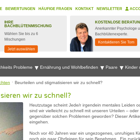
E
BEWERTUNGEN
HÄUFIGE FRAGEN
KONTAKT
NEWSLETTER
ACC
IHRE
KOSTENLOSE BERATU
BACHBLÜTENMISCHUNG
Anerkannter Psychologe 
Wählen Sie bis zu 6
Bachblütenexperte.
Mischungen
Kontaktieren Sie Tom
Jetzt auswählen
chkeits Probleme
Ernährung und Wohlbefinden
Paare
Kinder
chten
Beurteilen und stigmatisieren wir zu schnell?
sieren wir zu schnell?
Heutzutage scheint Jede/r irgendein mentales Leiden 
sind wir vielleicht zu schnell mit unseren Urteilen – od
gegenüber solchen Problemen geworden? Dieser Artikel 
eingehen.
Noch vor 40 Jahren war ein ungezogenes, unruhiges Ki
noch ein paar Ohrfeigen für sein Benehmen. Ein zurüc