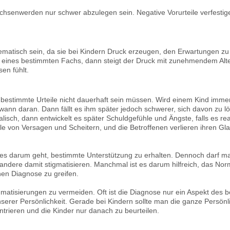
senwerden nur schwer abzulegen sein. Negative Vorurteile verfestige
lematisch sein, da sie bei Kindern Druck erzeugen, den Erwartungen zu 
lich eines bestimmten Fachs, dann steigt der Druck mit zunehmendem Alt
en fühlt.
ss bestimmte Urteile nicht dauerhaft sein müssen. Wird einem Kind imm
wann daran. Dann fällt es ihm später jedoch schwerer, sich davon zu l
isch, dann entwickelt es später Schuldgefühle und Ängste, falls es real
hle von Versagen und Scheitern, und die Betroffenen verlieren ihren Gla
enn es darum geht, bestimmte Unterstützung zu erhalten. Dennoch darf 
andere damit stigmatisieren. Manchmal ist es darum hilfreich, das N
hen Diagnose zu greifen.
igmatisierungen zu vermeiden. Oft ist die Diagnose nur ein Aspekt des 
nserer Persönlichkeit. Gerade bei Kindern sollte man die ganze Persönli
trieren und die Kinder nur danach zu beurteilen.