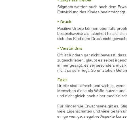
• Stigmata bleiben
Stigmata werden auch nach dem Erwach
Entwicklung des Kindes beeinträchtigt.
• Druck
Positive Urteile können ebenfalls prob
beispielsweise als talentiert hinsicht
sich das Kind dem Druck nicht gewachs
• Verständnis
Oft ist Kindern gar nicht bewusst, da
zugeschrieben, glaubt es selbst irgend
immer gesagt, es sei besonders musikal
nicht so sehr liegt. So entstehen Gefü
Fazit
Urteile sind hilfreich und wichtig, w
Menschen diese als Waffe nutzen und 
und nicht gleich nach einer medizinisc
Für Kinder wie Erwachsene gilt es, St
viele Eigenschaften und viele Seiten u
einige wenige, negative Aspekte konzen