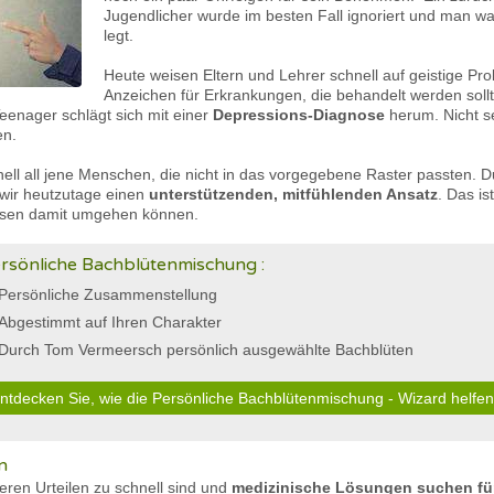
Jugendlicher wurde im besten Fall ignoriert und man war
legt.
Heute weisen Eltern und Lehrer schnell auf geistige Pr
Anzeichen für Erkrankungen, die behandelt werden sol
eenager schlägt sich mit einer
Depressions-Diagnose
herum. Nicht se
en.
nell all jene Menschen, die nicht in das vorgegebene Raster passten. Du
wir heutzutage einen
unterstützenden, mitfühlenden Ansatz
. Das i
üssen damit umgehen können.
rsönliche Bachblütenmischung :
Persönliche Zusammenstellung
Abgestimmt auf Ihren Charakter
Durch Tom Vermeersch persönlich ausgewählte Bachblüten
ntdecken Sie, wie die Persönliche Bachblütenmischung - Wizard helfe
n
seren Urteilen zu schnell sind und
medizinische Lösungen suchen f