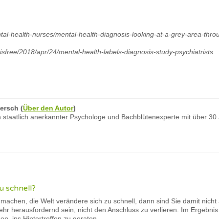
tal-health-nurses/mental-health-diagnosis-looking-at-a-grey-area-throu
free/2018/apr/24/mental-health-labels-diagnosis-study-psychiatrists
ersch
(
Über den Autor
)
 staatlich anerkannter Psychologe und Bachblütenexperte mit über 30
u schnell?
 machen, die Welt verändere sich zu schnell, dann sind Sie damit nicht a
ehr herausfordernd sein, nicht den Anschluss zu verlieren. Im Ergebnis
n, ins Hintertreffen zu geraten.