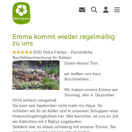
Emma kommt wieder regelmäßig
zu uns
(
5
/
5
)
Petra Färber
-
Persönliche
Bachblütenmischung für Katzen
Guten Abend Tom,
wir wollten uns kurz
durchmelden,..
Wir haben unsere Emma am
Sonntag, den 4. Dezember
2016 einfach reingeholt.
Sie kam seit September nicht mehr ins Haus. So
richteten wir ihr im Keller und in unserem Schuppen eine
Unterschlupfmöglichkeit her. Wie berichtet, ist uns im Juli
ein Kätzchen mit 4 Babys zugelaufen.
Seitdem war es etwas schwierig mit unserer Emma. Sie
ignorierte uns total und war sehr beleidigt.