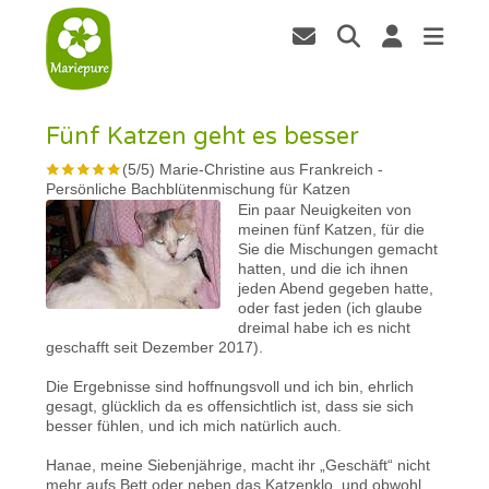
Fünf Katzen geht es besser
(
5
/
5
)
Marie-Christine aus Frankreich
-
Persönliche Bachblütenmischung für Katzen
Ein paar Neuigkeiten von
meinen fünf Katzen, für die
Sie die Mischungen gemacht
hatten, und die ich ihnen
jeden Abend gegeben hatte,
oder fast jeden (ich glaube
dreimal habe ich es nicht
geschafft seit Dezember 2017).
Die Ergebnisse sind hoffnungsvoll und ich bin, ehrlich
gesagt, glücklich da es offensichtlich ist, dass sie sich
besser fühlen, und ich mich natürlich auch.
Hanae, meine Siebenjährige, macht ihr „Geschäft“ nicht
mehr aufs Bett oder neben das Katzenklo, und obwohl