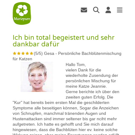
Ich bin total begeistert und sehr
dankbar dafür
(
5
/
5
)
Gesa
-
Persönliche Bachblütenmischung
für Katzen
Hallo Tom,
vielen Dank für die
wiederholte Zusendung der
persönlichen Mischung für
meine Katze Jeannie.
Gerne berichte ich über den
zweiten guten Erfolg. Die
"Kur" hat bereits beim ersten Mal die geschilderten
Symptome alle beseitigen können, Sogar die Anzeichen
von Schnupfen, manchmal tränenden Augen und
Hustenattacken sind immer seltener bis gar nciht mehr
aufgetreten. Ich hatte es gehofft und Sie mich darauf
hingewiesen, dass die Bachblüten hier ev. keine solche
Wirkung zeigen, aber meine Erwartungen wurden erfüllt.