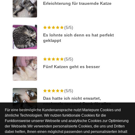
Erleichterung für trauernde Katze
(5/5)
Es lohnte sich denn es hat perfekt
geklappt
(5/5)
Fünf Katzen geht es besser
(5/5)
Das hatte ich nicht erwartet,
nochmals tausend Dank für alles
Für eine bestmögliche Kundenansprache nutzt Mariepure Cookies und
ähnliche Technologien. Wir nutzen funktionale Cookies für die
Funktionsweise unserer Webseite und analytische Cookies zur Optimierung
der Webseite.Wir verwenden personalisierte Cookies, die uns und Dritten
Bachblüten sind kein Medikament sondern harmlose
dabei helfen, Ihnen einen möglichst passenden und personalisierten Inhalt
Pflanzenextrakte, die man nimmt, um die Gesundheit zu