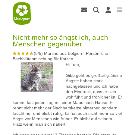
Nicht mehr so ängstlich, auch
Menschen gegenüber
(
5
/
5
)
Martine aus Belgien
-
Persönliche
Bachblütenmischung für Katzen
Hi Tom,
Gibb geht es großartig. Seine
Ängste haben stark
nachgelassen und ich habe
den Eindruck, dass er sich
wohlfühlt und fröhlicher ist. Er
kommt fast jeden Tag mit einer Maus nach Hause. Er
rennt nicht mehr der Nachbarskatze hinterher, sondern
faucht nur und bleibt ruhig. Er hat auch nicht mehr so viel
Angst vor Menschen wie früher. Er bleibt auf seinem
Platz wenn man sich nähert.
Ich habe noch einmal 2 Flaschen bestellt. Die erste ist