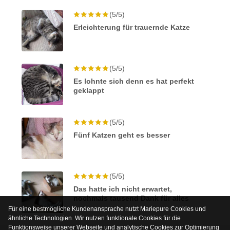
(5/5)
Erleichterung für trauernde Katze
(5/5)
Es lohnte sich denn es hat perfekt
geklappt
(5/5)
Fünf Katzen geht es besser
(5/5)
Das hatte ich nicht erwartet,
nochmals tausend Dank für alles
Für eine bestmögliche Kundenansprache nutzt Mariepure Cookies und
ähnliche Technologien. Wir nutzen funktionale Cookies für die
Funktionsweise unserer Webseite und analytische Cookies zur Optimierung