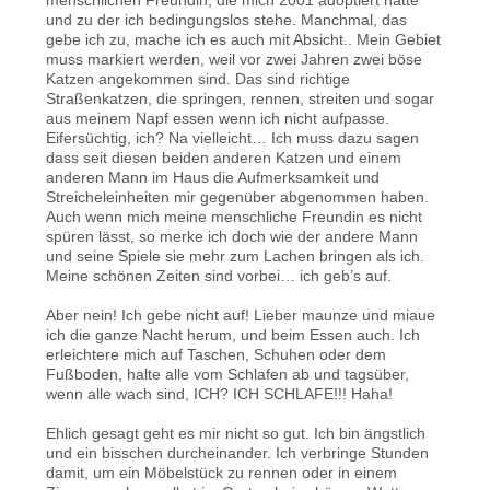
und zu der ich bedingungslos stehe. Manchmal, das
gebe ich zu, mache ich es auch mit Absicht.. Mein Gebiet
muss markiert werden, weil vor zwei Jahren zwei böse
Katzen angekommen sind. Das sind richtige
Straßenkatzen, die springen, rennen, streiten und sogar
aus meinem Napf essen wenn ich nicht aufpasse.
Eifersüchtig, ich? Na vielleicht… Ich muss dazu sagen
dass seit diesen beiden anderen Katzen und einem
anderen Mann im Haus die Aufmerksamkeit und
Streicheleinheiten mir gegenüber abgenommen haben.
Auch wenn mich meine menschliche Freundin es nicht
spüren lässt, so merke ich doch wie der andere Mann
und seine Spiele sie mehr zum Lachen bringen als ich.
Meine schönen Zeiten sind vorbei… ich geb’s auf.
Aber nein! Ich gebe nicht auf! Lieber maunze und miaue
ich die ganze Nacht herum, und beim Essen auch. Ich
erleichtere mich auf Taschen, Schuhen oder dem
Fußboden, halte alle vom Schlafen ab und tagsüber,
wenn alle wach sind, ICH? ICH SCHLAFE!!! Haha!
Ehlich gesagt geht es mir nicht so gut. Ich bin ängstlich
und ein bisschen durcheinander. Ich verbringe Stunden
damit, um ein Möbelstück zu rennen oder in einem