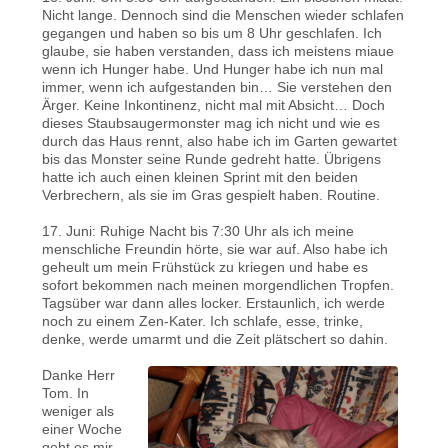
Nicht lange. Dennoch sind die Menschen wieder schlafen
gegangen und haben so bis um 8 Uhr geschlafen. Ich
glaube, sie haben verstanden, dass ich meistens miaue
wenn ich Hunger habe. Und Hunger habe ich nun mal
immer, wenn ich aufgestanden bin… Sie verstehen den
Ärger. Keine Inkontinenz, nicht mal mit Absicht… Doch
dieses Staubsaugermonster mag ich nicht und wie es
durch das Haus rennt, also habe ich im Garten gewartet
bis das Monster seine Runde gedreht hatte. Übrigens
hatte ich auch einen kleinen Sprint mit den beiden
Verbrechern, als sie im Gras gespielt haben. Routine.
17. Juni: Ruhige Nacht bis 7:30 Uhr als ich meine
menschliche Freundin hörte, sie war auf. Also habe ich
geheult um mein Frühstück zu kriegen und habe es
sofort bekommen nach meinen morgendlichen Tropfen.
Tagsüber war dann alles locker. Erstaunlich, ich werde
noch zu einem Zen-Kater. Ich schlafe, esse, trinke,
denke, werde umarmt und die Zeit plätschert so dahin.
Danke Herr
Tom. In
weniger als
einer Woche
geht es mir