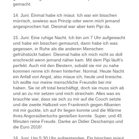
gemacht.
14. Juni: Einmal habe ich miaut. Ich war ein bisschen
mürrisch, sowieso aus Prinzip oder wenn mich jemand
angesprochen hat. Diesmal war aber kein Pipi da.
15. Juni: Eine ruhige Nacht. Ich bin um 7 Uhr aufgewacht
und habe ein bisschen gemaunzt, dann habe ich was
gegessen, in Ruhe als die anderen Menschen
gefrühstückt haben. Diesmal habe ich mich nicht so doll
erschreckt wenn jemand näher kam. Mit dem Pipi läuft’s
perfekt. Auch mit den Biestern, sobald sie mir zu nahe
kommen renne ich ihnen hinterher. Normal. Heute Nacht
ein Anfall von Angst, also miaue ich, heule und kreische.
Ich wollte nur meine menschliche Freundin bei mir
haben. Sie ist oft total beschäftigt, doch sie muss sich ab
und an zu mir setzen und mich streicheln. Alles was es
brauchte war, dass sie sich zu mir auf die Couch setzte
und die zweite Halbzeit von Frankreich gegen Albanien
mit mir guckte, ich auf ihr liegen konnte und die Wärme
ihres Angoraübertuchs genießen konnte. Super, und 45
Minuten reine Freude. Danke an Didier Deschamps und
die Euro 2016!
16. Juni: Um 5:30 Uhr aufgestanden. Ein bisschen miaut.