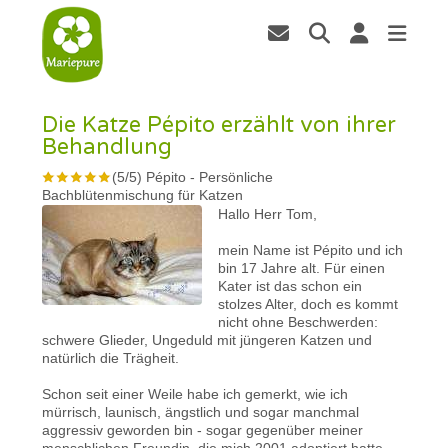
Die Katze Pépito erzählt von ihrer
Behandlung
(
5
/
5
)
Pépito
-
Persönliche
Bachblütenmischung für Katzen
Hallo Herr Tom,
mein Name ist Pépito und ich
bin 17 Jahre alt. Für einen
Kater ist das schon ein
stolzes Alter, doch es kommt
nicht ohne Beschwerden:
schwere Glieder, Ungeduld mit jüngeren Katzen und
natürlich die Trägheit.
Schon seit einer Weile habe ich gemerkt, wie ich
mürrisch, launisch, ängstlich und sogar manchmal
aggressiv geworden bin - sogar gegenüber meiner
menschlichen Freundin, die mich 2001 adoptiert hatte