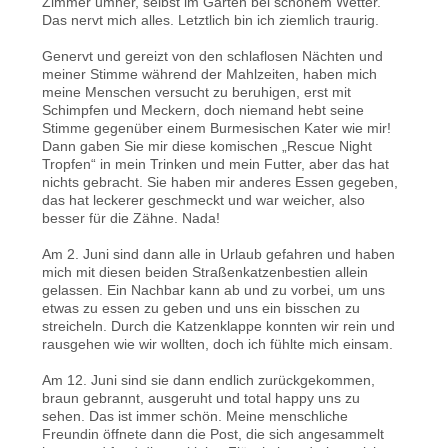
Zimmer umher, selbst im Garten bei schönem Wetter.
Das nervt mich alles. Letztlich bin ich ziemlich traurig.
Genervt und gereizt von den schlaflosen Nächten und
meiner Stimme während der Mahlzeiten, haben mich
meine Menschen versucht zu beruhigen, erst mit
Schimpfen und Meckern, doch niemand hebt seine
Stimme gegenüber einem Burmesischen Kater wie mir!
Dann gaben Sie mir diese komischen „Rescue Night
Tropfen“ in mein Trinken und mein Futter, aber das hat
nichts gebracht. Sie haben mir anderes Essen gegeben,
das hat leckerer geschmeckt und war weicher, also
besser für die Zähne. Nada!
Am 2. Juni sind dann alle in Urlaub gefahren und haben
mich mit diesen beiden Straßenkatzenbestien allein
gelassen. Ein Nachbar kann ab und zu vorbei, um uns
etwas zu essen zu geben und uns ein bisschen zu
streicheln. Durch die Katzenklappe konnten wir rein und
rausgehen wie wir wollten, doch ich fühlte mich einsam.
Am 12. Juni sind sie dann endlich zurückgekommen,
braun gebrannt, ausgeruht und total happy uns zu
sehen. Das ist immer schön. Meine menschliche
Freundin öffnete dann die Post, die sich angesammelt